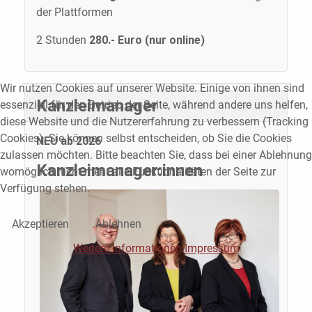
der Plattformen
2 Stunden
280.- Euro (nur online)
Wir nutzen Cookies auf unserer Website. Einige von ihnen sind
Kanzleimanager
essenziell für den Betrieb der Seite, während andere uns helfen,
diese Website und die Nutzererfahrung zu verbessern (Tracking
Cookies). Sie können selbst entscheiden, ob Sie die Cookies
NEU ab 2026
zulassen möchten. Bitte beachten Sie, dass bei einer Ablehnung
Kanzleimanager:innen
womöglich nicht mehr alle Funktionalitäten der Seite zur
Verfügung stehen.
Akzeptieren
Ablehnen
Weitere Informationen
Impressum