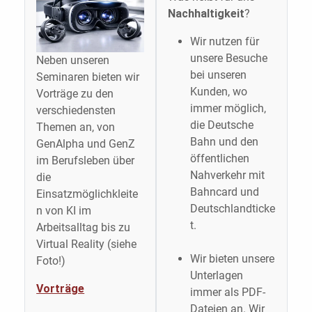
Nachhaltigkeit
?
Wir nutzen für
unsere Besuche
Neben unseren
bei unseren
Seminaren bieten wir
Kunden, wo
Vorträge zu den
immer möglich,
verschiedensten
die Deutsche
Themen an, von
Bahn und den
GenAlpha und GenZ
öffentlichen
im Berufsleben über
Nahverkehr mit
die
Bahncard und
Einsatzmöglichkleite
Deutschlandticke
n von KI im
t.
Arbeitsalltag bis zu
Virtual Reality (siehe
Wir bieten unsere
Foto!)
Unterlagen
Vorträge
immer als PDF-
Dateien an. Wir