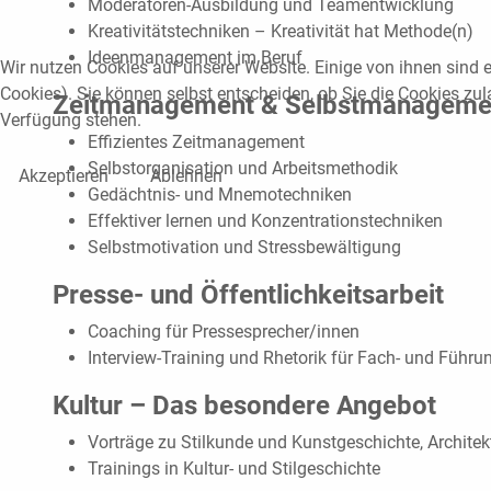
Moderatoren-Ausbildung und Teamentwicklung
Kreativitätstechniken – Kreativität hat Methode(n)
Ideenmanagement im Beruf
Wir nutzen Cookies auf unserer Website. Einige von ihnen sind e
Cookies). Sie können selbst entscheiden, ob Sie die Cookies zul
Zeitmanagement & Selbstmanageme
Verfügung stehen.
Effizientes Zeitmanagement
Selbstorganisation und Arbeitsmethodik
Akzeptieren
Ablehnen
Gedächtnis- und Mnemotechniken
Effektiver lernen und Konzentrationstechniken
Selbstmotivation und Stressbewältigung
Presse- und Öffentlichkeitsarbeit
Coaching für Pressesprecher/innen
Interview-Training und Rhetorik für Fach- und Führu
Kultur – Das besondere Angebot
Vorträge zu Stilkunde und Kunstgeschichte, Architek
Trainings in Kultur- und Stilgeschichte