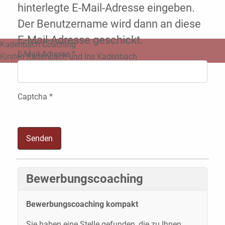
hinterlegte E-Mail-Adresse eingeben.
Der Benutzername wird dann an diese
E-Mail-Adresse geschickt.
Kadenbach Coaching
E-Mail-Adresse
*
Kirsten Kadenbach und Iris Kadenbach
Captcha
*
Senden
Bewerbungscoaching
Bewerbungscoaching kompakt
Sie haben eine Stelle gefunden, die zu Ihnen